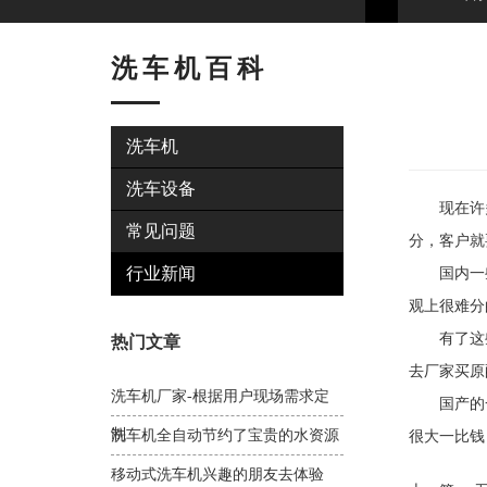
洗车机百科
洗车机
洗车设备
现在许多
常见问题
分，客户就
行业新闻
国内一些
观上很难分
有了这些
热门文章
去厂家买原
洗车机厂家-根据用户现场需求定
国产的一些
制
洗车机全自动节约了宝贵的水资源
很大一比钱
移动式洗车机兴趣的朋友去体验