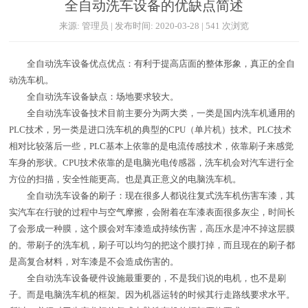
全自动洗车设备的优缺点简述
来源: 管理员 | 发布时间: 2020-03-28 | 541 次浏览
全自动洗车设备优点优点：有利于提高店面的整体形象，真正的全自
动洗车机。
全自动洗车设备缺点：场地要求较大。
全自动洗车设备技术目前主要分为两大类，一类是国内洗车机通用的
PLC技术，另一类是进口洗车机的典型的CPU（单片机）技术。PLC技术
相对比较落后一些，PLC基本上依靠的是电流传感技术，依靠刷子来感觉
车身的形状。CPU技术依靠的是电脑光电传感器，洗车机会对汽车进行全
方位的扫描，安全性能更高。也是真正意义的电脑洗车机。
全自动洗车设备的刷子：现在很多人都说往复式洗车机伤害车漆，其
实汽车在行驶的过程中与空气摩擦，会附着在车漆表面很多灰尘，时间长
了会形成一种膜，这个膜会对车漆造成持续伤害，高压水是冲不掉这层膜
的。带刷子的洗车机，刷子可以均匀的把这个膜打掉，而且现在的刷子都
是高复合材料，对车漆是不会造成伤害的。
全自动洗车设备硬件设施最重要的，不是我们说的电机，也不是刷
子。而是电脑洗车机的框架。因为机器运转的时候其行走路线要求水平。